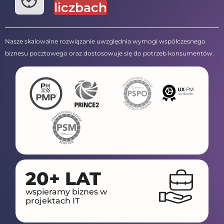
liczbach
Nasze skalowalne rozwiązanie uwzględnia wymogi współczesnego
biznesu pocztowego oraz dostosowuje się do potrzeb konsumentów.
20+ LAT
wspieramy biznes w
projektach IT