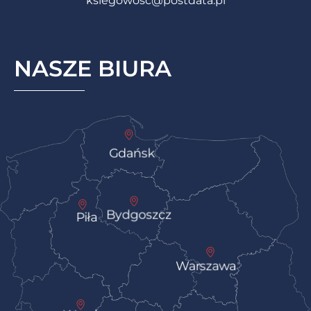
ksiegowosc@postdata.pl
NASZE BIURA
Gdańsk
Bydgoszcz
Piła
Warszawa
Pokaż na mapie