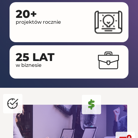
20+
projektów rocznie
25 LAT
w biznesie