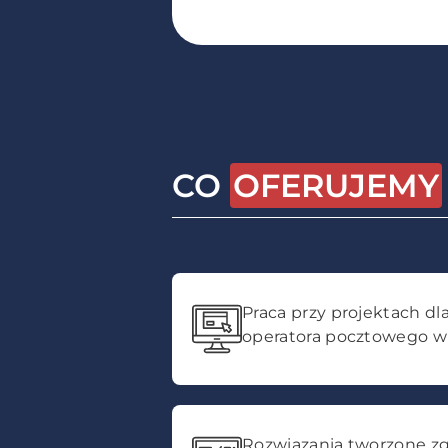
CO
OFERUJEMY
Praca przy projektach dl
operatora pocztowego w
Rozwiązania tworzone z