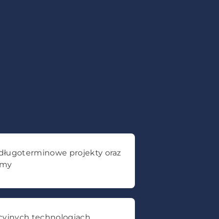
długoterminowe projekty oraz
emy
cyjnych technologiach,