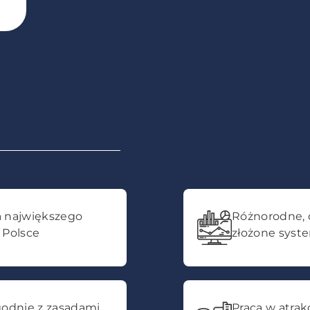
a największego
Różnorodne, 
 Polsce
złożone syst
godnie z zasadami
Praca w atrak