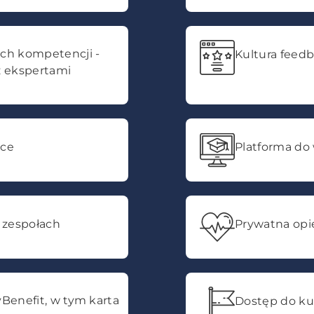
ch kompetencji -
Kultura feed
z ekspertami
ace
Platforma do
 zespołach
Prywatna op
Benefit, w tym karta
Dostęp do ku