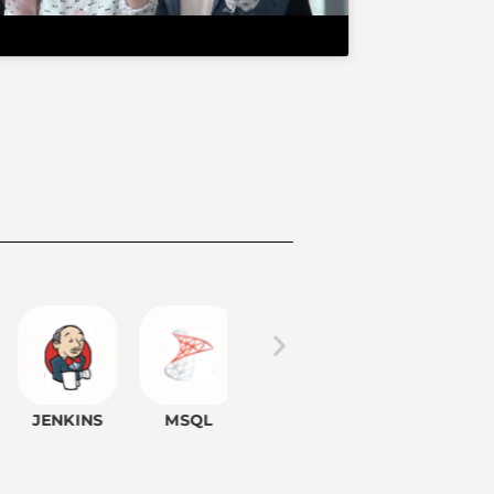
JENKINS
MSQL
NODEJS
SELENIUM