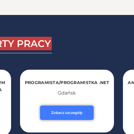
RTY PRACY
UM
PROGRAMISTA/PROGRAMISTKA .NET
AN
A
Gdańsk
Zobacz szczegóły