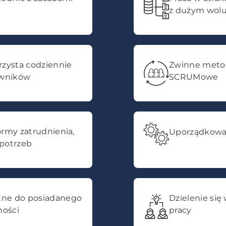
z dużym wo
zysta codziennie
Zwinne metod
owników
SCRUMowe
rmy zatrudnienia,
Uporządkowa
potrzeb
ne do posiadanego
Dzielenie się
ności
pracy