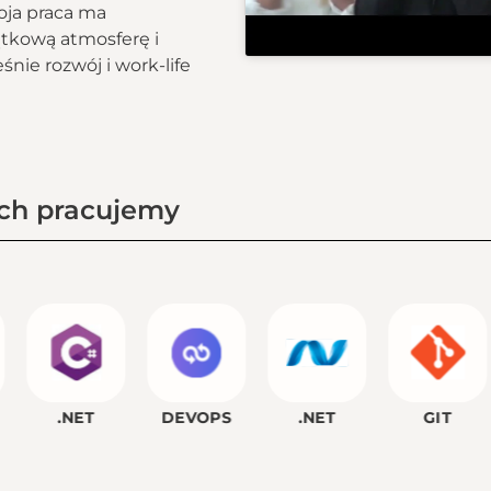
oja praca ma
ątkową atmosferę i
śnie rozwój i work-life
ch pracujemy
.NET
DEVOPS
.NET
GIT