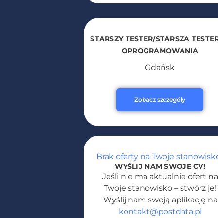
STARSZY TESTER/STARSZA TESTE
OPROGRAMOWANIA
Gdańsk
Zobacz szczegóły
Brak oferty na Twoje stanowisk
WYŚLIJ NAM SWOJE CV!
Jeśli nie ma aktualnie ofert n
Twoje stanowisko – stwórz je!
Wyślij nam swoją aplikację na
kontakt@postdata.pl