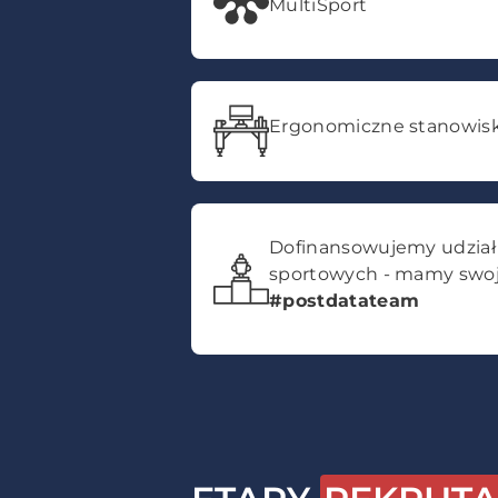
MultiSport
Ergonomiczne stanowisk
Dofinansowujemy udział
sportowych - mamy swoj
#postdatateam