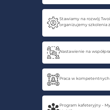
Stawiamy na rozwój Twoi
organizujemy szkolenia 
Nastawienie na współpr
Praca w kompetentnych
Program kafeteryjny - My