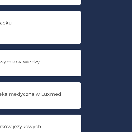
backu
 wymiany wiedzy
ieka medyczna w Luxmed
rsów językowych