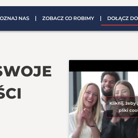
OZNAJ NAS
ZOBACZ CO ROBIMY
DOŁĄCZ DO
SWOJE
ŚCI
Kliknij, żeb
pliki coo