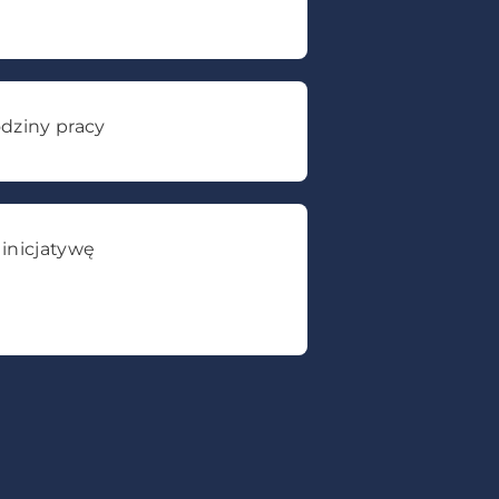
dziny pracy
inicjatywę